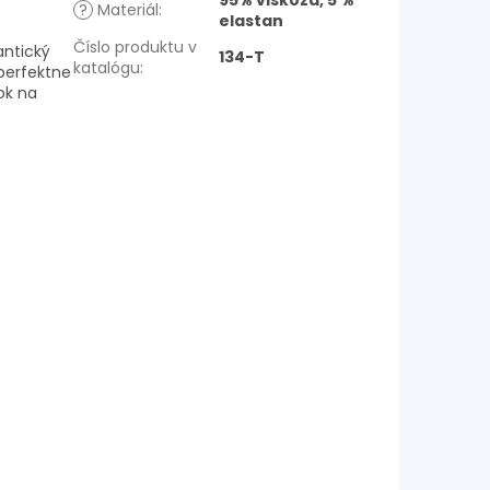
95% viskóza, 5 %
?
Materiál
:
elastan
Číslo produktu v
antický
134-T
katalógu
:
perfektne
ok na