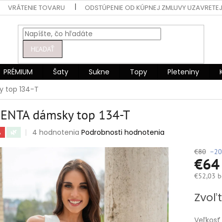
VRÁTENIE TOVARU
ODSTÚPENIE OD KÚPNEJ ZMLUVY UZAVRETEJ
HĽADAŤ
PRÉMIUM
Šaty
Sukne
Topy
Pleteniny
 top 134-T
ENTA dámsky top 134-T
Priemerné
4 hodnotenia
Podrobnosti hodnotenia
A
🌿
hodnotenie
produktu
€80
–20
€6
je
5,0
€52,03 b
z
5
Jednotko
Zvoľt
hviezdičiek.
cena:
Veľkosť