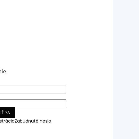
nie
IŤ SA
strácia
Zabudnuté heslo