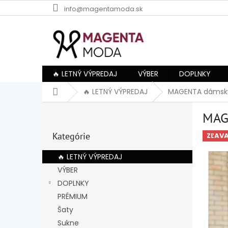
Prejsť
info@magentamoda.sk
na
obsah
🔥 LETNÝ VÝPREDAJ
VÝBER
DOPLNKY
Domov
🔥 LETNÝ VÝPREDAJ
MAGENTA dámsky
B
MAG
o
Preskočiť
č
Kategórie
kategórie
ZĽAV
n
ý
🔥 LETNÝ VÝPREDAJ
p
VÝBER
a
DOPLNKY
n
e
PRÉMIUM
l
Šaty
Sukne