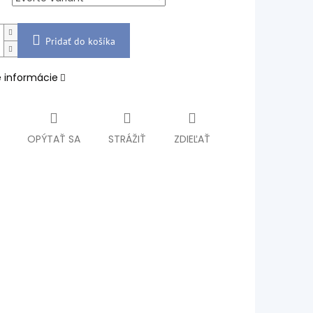
Pridať do košíka
é informácie
OPÝTAŤ SA
STRÁŽIŤ
ZDIEĽAŤ