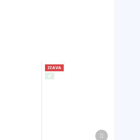
ZĽAVA
🌿
Ďalší
produkt