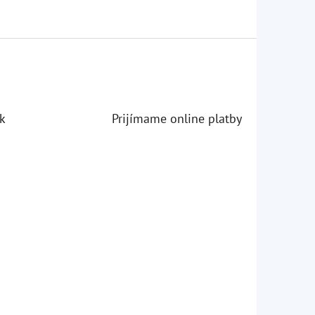
k
Prijímame online platby
iezdičiek.
iezdičiek.