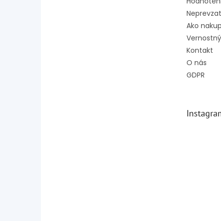
Hodnoten
Neprevzat
Ako naku
Vernostný
Kontakt
O nás
GDPR
Instagra