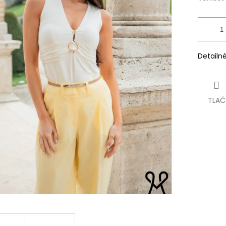
Detailn
TLAČ