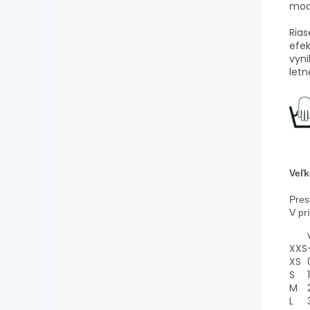
mod
Rias
efek
vyni
letn
Veľk
Pres
V pr
XXS
XS
S
1
M
L