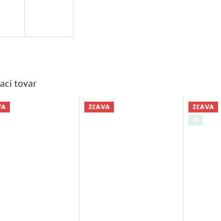
aci tovar
VA
ZĽAVA
ZĽAVA
🌿