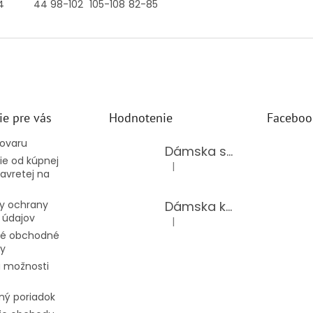
4
44
98-102
105-108
82-85
ie pre vás
Hodnotenie
Faceboo
tovaru
Dámska súprava 62875/BLACK
e od kúpnej
|
Hodnotenie produktu je 5 z 5 hv
avretej na
Dámska kožená kabelka TS-112-14/CHOCO
y ochrany
 údajov
|
Hodnotenie produktu je 5 z 5 hv
é obchodné
y
 možnosti
ný poriadok