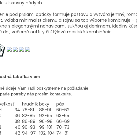
elu luxusný nádych.
enie pod prsiami opticky formuje postavu a vytvára jemný, rom
t. Vďaka minimalistickému dizajnu sa top výborne kombinuje – 
kne s elegantnými nohavicami, sukňou aj denimom. Ideálny kús
é dni, večerné outfity či štýlové mestské kombinácie.
ostná tabuľka v cm
né údaje Vám radi poskytneme na požiadanie.
ípade potreby nás prosím kontaktujte.
veľkosť
hrudník
boky
pás
-1
34
78-81
88-91
60-62
0
36
82-85
92-95
63-65
38
86-89
96-98
66-69
2
40
90-93
99-101
70-73
3
42
94-97
102-104
74-81