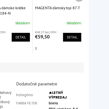
dámske krátke
MAGENTA dámsky top 87-T
 184-N
Skladom
Skladom
é
Priemerné
ie
hodnotenie
 DPH
€48,37 bez DPH
produktu
€59,50
DETAIL
je
DETAIL
5,0
z
S
5
k.
hviezdičiek.
Dodatočné parametre
liehavý
🔥LETNÝ
Kategória
:
l
VÝPREDAJ
éčkový
FARBA FILTER
:
biela
jú