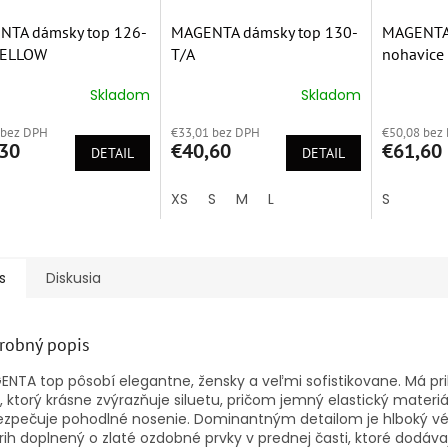
NTA dámsky top 126-
MAGENTA dámsky top 130-
MAGENTA 
YELLOW
T/A
nohavice
Skladom
Skladom
erné
Priemerné
Priemern
tenie
hodnotenie
hodnoten
 bez DPH
€33,01 bez DPH
€50,08 bez
ktu
produktu
produktu
30
€40,60
€61,60
DETAIL
je
DETAIL
je
5,0
5,0
z
z
XS
S
M
L
S
5
5
ičiek.
hviezdičiek.
hviezdičie
s
Diskusia
robný popis
NTA top pôsobí elegantne, žensky a veľmi sofistikovane. Má pri
h, ktorý krásne zvýrazňuje siluetu, pričom jemný elastický materiá
ezpečuje pohodlné nosenie. Dominantným detailom je hlboký v
rih doplnený o zlaté ozdobné prvky v prednej časti, ktoré dodáva