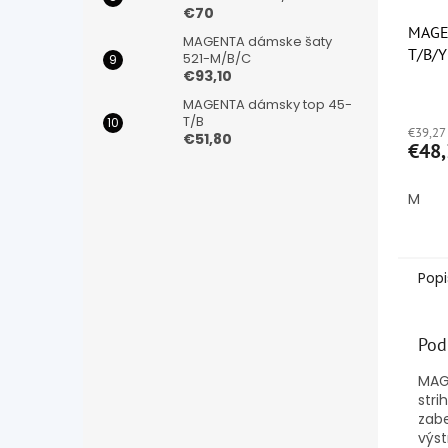
€70
MAGE
MAGENTA dámske šaty
T/B/
521-M/B/C
€93,10
Priem
MAGENTA dámsky top 45-
hodno
T/B
€39,27
produ
€51,80
€48,
je
5,0
z
M
5
hviezd
Popi
Pod
MAGE
stri
zab
výst