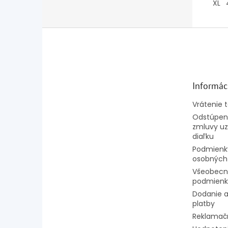
XL
Z
á
p
ä
t
Informác
i
e
Vrátenie 
Odstúpeni
zmluvy uz
diaľku
Podmienk
osobných
Všeobecn
podmienk
Dodanie a
platby
Reklamač