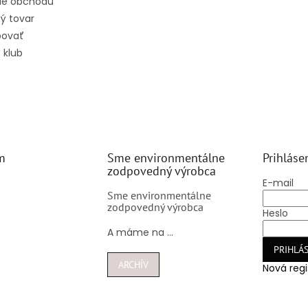
ie obchodu
ý tovar
povať
 klub
m
Sme environmentálne
Prihláse
zodpovedný výrobca
E-mail
Sme environmentálne
zodpovedný výrobca
Heslo
A máme na ...
PRIHLÁS
ARCHÍV
Nová regi