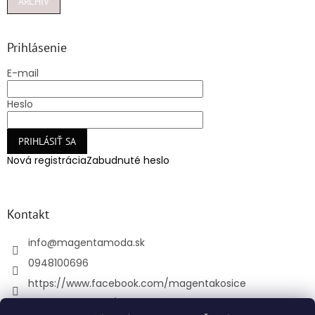
ARCHÍV
Prihlásenie
E-mail
Heslo
PRIHLÁSIŤ SA
Nová registrácia
Zabudnuté heslo
Kontakt
info
@
magentamoda.sk
0948100696
https://www.facebook.com/magentakosice
magenta_kosice/