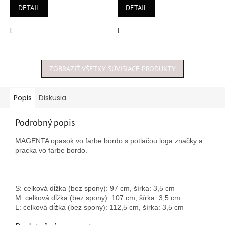
5,0
5,0
DETAIL
DETAIL
z
z
5
5
L
L
hviezdičiek.
hviezdičiek.
ZOBRAZIŤ VŠETKY SÚVISIACE PRODUKTY
Popis
Diskusia
Podrobný popis
MAGENTA opasok vo farbe bordo s potlačou loga značky a
pracka vo farbe bordo.
S: celková dĺžka (bez spony): 97 cm, šírka: 3,5 cm
M: celková dĺžka (bez spony): 107 cm, šírka: 3,5 cm
L: celková dĺžka (bez spony): 112,5 cm, šírka: 3,5 cm