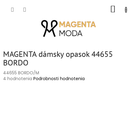
Prejsť
NÁKUP
na
obsah
KOŠÍK
MAGENTA dámsky opasok 44655
BORDO
44655 BORDO/M
Priemerné
4 hodnotenia
Podrobnosti hodnotenia
hodnotenie
produktu
je
5,0
z
5
hviezdičiek.