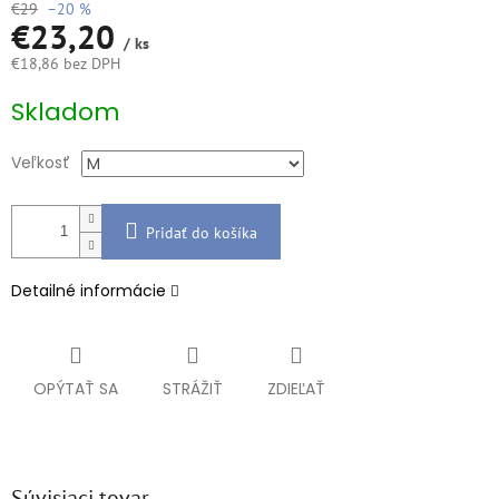
€29
–20 %
€23,20
/ ks
€18,86 bez DPH
Jednotková
Skladom
cena:
Veľkosť
Pridať do košíka
Detailné informácie
OPÝTAŤ SA
STRÁŽIŤ
ZDIEĽAŤ
Súvisiaci tovar