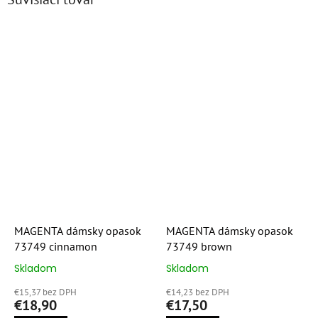
MAGENTA dámsky opasok
MAGENTA dámsky opasok
73749 cinnamon
73749 brown
Skladom
Skladom
Priemerné
Priemerné
hodnotenie
hodnotenie
€15,37 bez DPH
€14,23 bez DPH
produktu
produktu
€18,90
€17,50
je
je