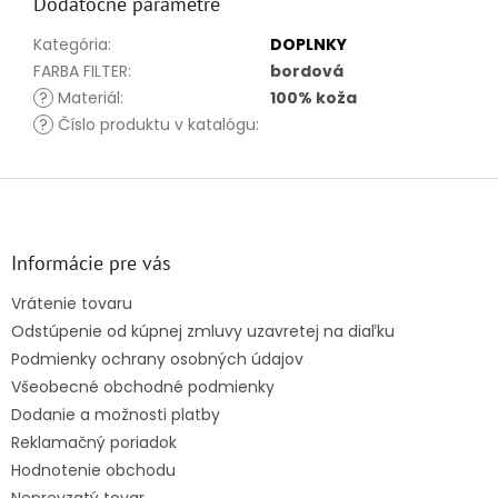
Dodatočné parametre
Kategória
:
DOPLNKY
FARBA FILTER
:
bordová
?
Materiál
:
100% koža
?
Číslo produktu v katalógu
:
Z
á
p
ä
Informácie pre vás
t
Vrátenie tovaru
i
Odstúpenie od kúpnej zmluvy uzavretej na diaľku
e
Podmienky ochrany osobných údajov
Všeobecné obchodné podmienky
Dodanie a možnosti platby
Reklamačný poriadok
Hodnotenie obchodu