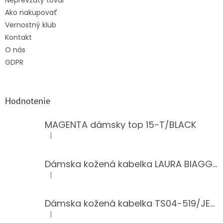
Neprevzatý tovar
Ako nakupovať
Vernostný klub
Kontakt
O nás
GDPR
Hodnotenie
MAGENTA dámsky top 15-T/BLACK
|
Hodnotenie produktu je 5 z 5 hviezdičiek.
Dámska kožená kabelka LAURA BIAGGI 944-PINK
|
Hodnotenie produktu je 5 z 5 hviezdičiek.
Dámska kožená kabelka TS04-519/JEANS BLUE
|
Hodnotenie produktu je 5 z 5 hviezdičiek.