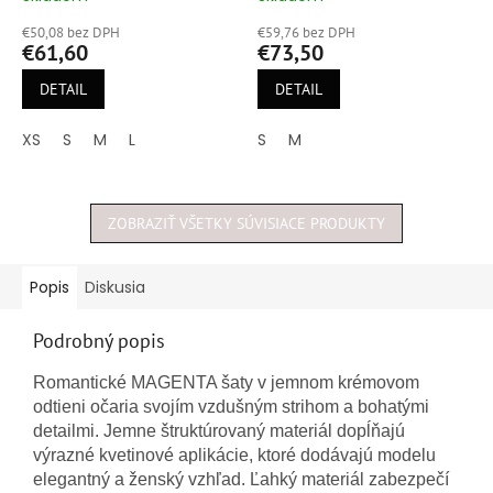
hodnotenie
hodnotenie
€50,08 bez DPH
€59,76 bez DPH
produktu
produktu
€61,60
€73,50
je
je
5,0
5,0
DETAIL
DETAIL
z
z
5
5
XS
S
M
L
S
M
hviezdičiek.
hviezdičiek.
ZOBRAZIŤ VŠETKY SÚVISIACE PRODUKTY
Popis
Diskusia
Podrobný popis
Romantické MAGENTA šaty v jemnom krémovom
odtieni očaria svojím vzdušným strihom a bohatými
detailmi. Jemne štruktúrovaný materiál dopĺňajú
výrazné kvetinové aplikácie, ktoré dodávajú modelu
elegantný a ženský vzhľad. Ľahký materiál zabezpečí