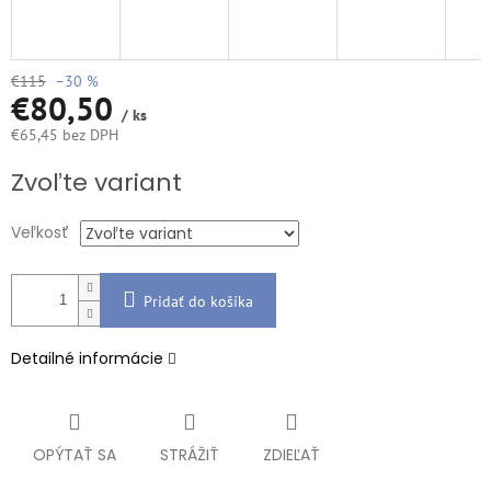
€115
–30 %
€80,50
/ ks
€65,45 bez DPH
Jednotková
Zvoľte variant
cena:
Veľkosť
Pridať do košíka
Detailné informácie
OPÝTAŤ SA
STRÁŽIŤ
ZDIEĽAŤ