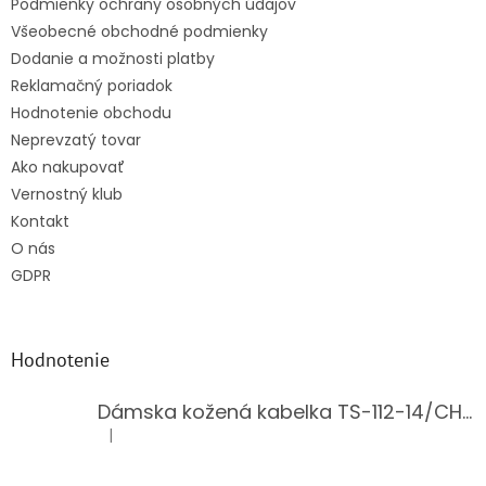
Podmienky ochrany osobných údajov
Všeobecné obchodné podmienky
Dodanie a možnosti platby
Reklamačný poriadok
Hodnotenie obchodu
Neprevzatý tovar
Ako nakupovať
Vernostný klub
Kontakt
O nás
GDPR
Hodnotenie
Dámska kožená kabelka TS-112-14/CHOCO
|
Hodnotenie produktu je 5 z 5 hviezdičiek.