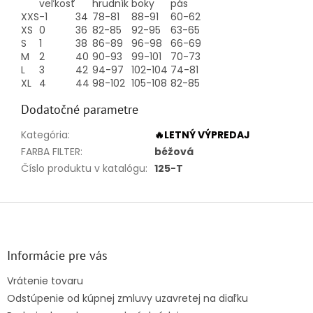
veľkosť
hrudník
boky
pás
XXS
-1
34
78-81
88-91
60-62
XS
0
36
82-85
92-95
63-65
S
1
38
86-89
96-98
66-69
M
2
40
90-93
99-101
70-73
L
3
42
94-97
102-104
74-81
XL
4
44
98-102
105-108
82-85
Dodatočné parametre
Kategória
:
🔥LETNÝ VÝPREDAJ
FARBA FILTER
:
béžová
Číslo produktu v katalógu
:
125-T
Z
á
p
ä
Informácie pre vás
t
Vrátenie tovaru
i
Odstúpenie od kúpnej zmluvy uzavretej na diaľku
e