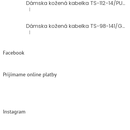
Dámska kožená kabelka TS-112-14/PUDER
|
Hodnotenie produktu je 5 z 5 hviezdičiek.
Dámska kožená kabelka TS-98-141/GOLD
|
Hodnotenie produktu je 5 z 5 hviezdičiek.
Facebook
Prijímame online platby
Instagram