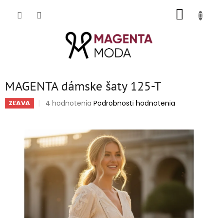
Prejsť
NÁKUP
na
obsah
KOŠÍK
MAGENTA dámske šaty 125-T
Priemerné
4 hodnotenia
Podrobnosti hodnotenia
ZĽAVA
hodnotenie
produktu
je
5,0
z
5
hviezdičiek.