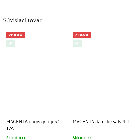
Súvisiaci tovar
ZĽAVA
ZĽAVA
🌿
🌿
MAGENTA dámsky top 31-
MAGENTA dámske šaty 4-T
T/A
Skladom
Skladom
Priemerné
Priemerné