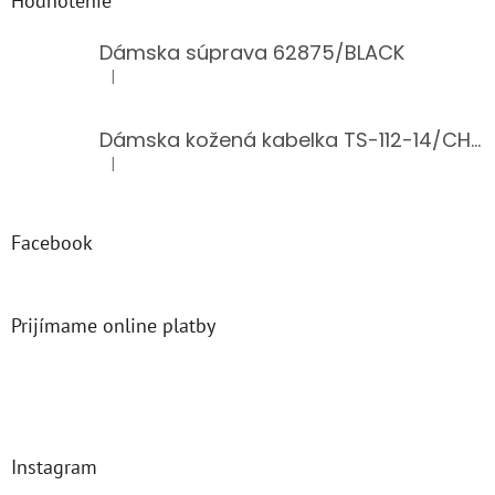
Hodnotenie
Dámska súprava 62875/BLACK
|
Hodnotenie produktu je 5 z 5 hviezdičiek.
Dámska kožená kabelka TS-112-14/CHOCO
|
Hodnotenie produktu je 5 z 5 hviezdičiek.
Facebook
Prijímame online platby
Instagram