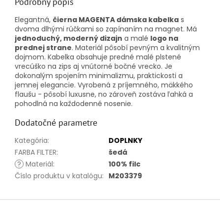
Podrobný popis
Elegantná,
čierna MAGENTA dámska kabelka
s
dvoma dlhými rúčkami so zapínaním na magnet. Má
jednoduchý, moderný dizajn
a malé
logo na
prednej strane
. Materiál pôsobí pevným a kvalitným
dojmom.
Kabelka obsahuje predné malé plstené
vrecúško na zips aj vnútorné bočné vrecko. Je
dokonalým spojením minimalizmu, praktickosti a
jemnej elegancie. Vyrobená z príjemného, mäkkého
flaušu - pôsobí luxusne, no zároveň zostáva ľahká a
pohodlná na každodenné nosenie.
Dodatočné parametre
Kategória
:
DOPLNKY
FARBA FILTER
:
šedá
?
Materiál
:
100% filc
Číslo produktu v katalógu
:
M203379
Z
á