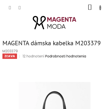
Prejsť
NÁKUP
na
obsah
KOŠÍK
MAGENTA dámska kabelka M203379
M203379
Priemerné
12 hodnotení
Podrobnosti hodnotenia
ZĽAVA
hodnotenie
produktu
je
4,8
z
5
hviezdičiek.