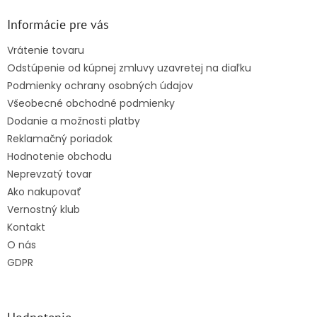
p
ä
Informácie pre vás
t
Vrátenie tovaru
i
Odstúpenie od kúpnej zmluvy uzavretej na diaľku
e
Podmienky ochrany osobných údajov
Všeobecné obchodné podmienky
Dodanie a možnosti platby
Reklamačný poriadok
Hodnotenie obchodu
Neprevzatý tovar
Ako nakupovať
Vernostný klub
Kontakt
O nás
GDPR