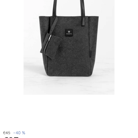
€45
–40 %