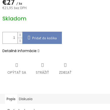
€27
/ ks
€21,95 bez DPH
Jednotková
Skladom
cena:
Pridať do košíka
Detailné informácie
OPÝTAŤ SA
STRÁŽIŤ
ZDIEĽAŤ
Popis
Diskusia