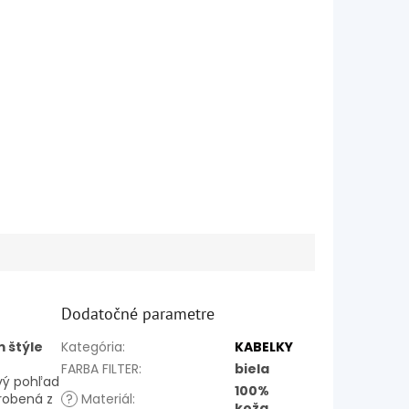
Dodatočné parametre
 štýle
Kategória
:
KABELKY
FARBA FILTER
:
biela
vý pohľad
100%
yrobená z
?
Materiál
:
koža