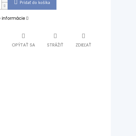
Pridať do košíka
é informácie
OPÝTAŤ SA
STRÁŽIŤ
ZDIEĽAŤ