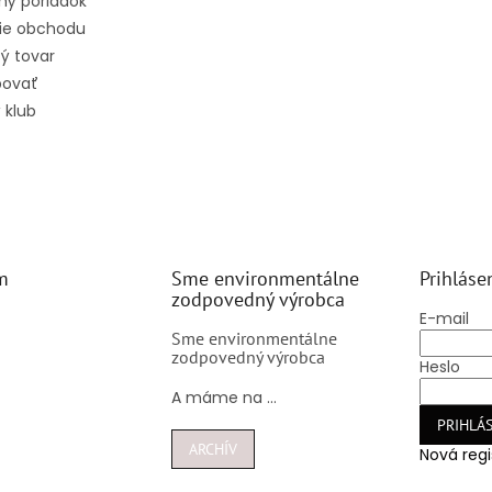
ný poriadok
ie obchodu
ý tovar
povať
 klub
m
Sme environmentálne
Prihláse
zodpovedný výrobca
E-mail
Sme environmentálne
zodpovedný výrobca
Heslo
A máme na ...
PRIHLÁS
ARCHÍV
Nová regi