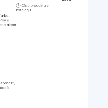
?
Číslo produktu v
katalógu
:
farbe,
eľný a
mene alebo
jemnosti,
a dodá