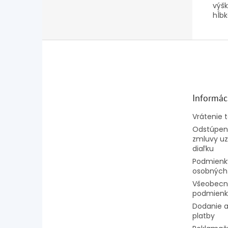
výšk
hĺbk
Z
á
p
ä
t
Informác
i
e
Vrátenie 
Odstúpeni
zmluvy uz
diaľku
Podmienk
osobných
Všeobecn
podmienk
Dodanie a
platby