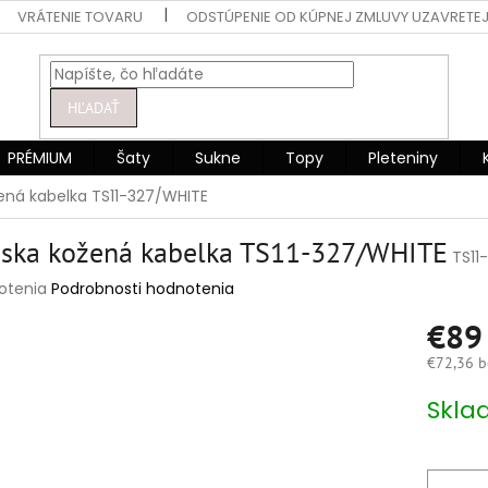
VRÁTENIE TOVARU
ODSTÚPENIE OD KÚPNEJ ZMLUVY UZAVRETEJ
HĽADAŤ
PRÉMIUM
Šaty
Sukne
Topy
Pleteniny
ná kabelka TS11-327/WHITE
ska kožená kabelka TS11-327/WHITE
TS11
rné
otenia
Podrobnosti hodnotenia
enie
€8
tu
€72,36 b
Jednotko
Skla
cena:
čiek.