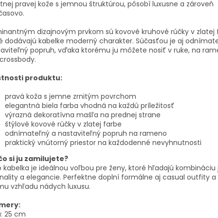
itnej pravej kože s jemnou štruktúrou, pôsobí luxusne a zároveň
časovo.
nantným dizajnovým prvkom sú kovové kruhové rúčky v zlatej 
é dodávajú kabelke moderný charakter. Súčasťou je aj odnímat
aviteľný popruh, vďaka ktorému ju môžete nosiť v ruke, na ra
crossbody.
stnosti produktu:
pravá koža s jemne zrnitým povrchom
elegantná biela farba vhodná na každú príležitosť
výrazná dekoratívna mašľa na prednej strane
štýlové kovové rúčky v zlatej farbe
odnímateľný a nastaviteľný popruh na rameno
praktický vnútorný priestor na každodenné nevyhnutnosti
o si ju zamilujete?
 kabelka je ideálnou voľbou pre ženy, ktoré hľadajú kombináciu 
inality a elegancie. Perfektne doplní formálne aj casual outfity 
mu vzhľadu nádych luxusu.
mery:
:
25
cm