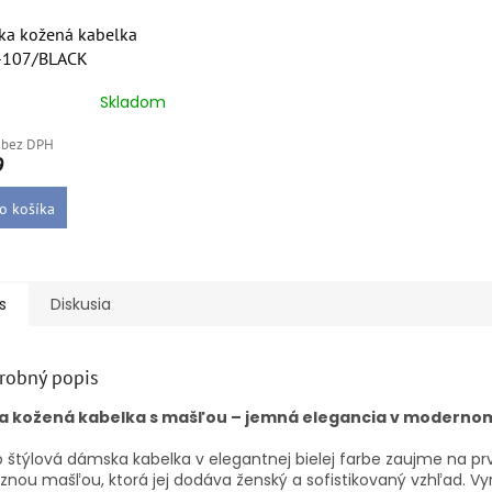
a kožená kabelka
-107/BLACK
Skladom
erné
tenie
 bez DPH
ktu
9
o košíka
ičiek.
s
Diskusia
robný popis
la kožená kabelka s mašľou – jemná elegancia v modernom
 štýlová dámska kabelka v elegantnej bielej farbe zaujme na pr
znou mašľou, ktorá jej dodáva ženský a sofistikovaný vzhľad. V