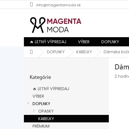
Prejsť
info@magentamoda.sk
na
obsah
🔥 LETNÝ VÝPREDAJ
VÝBER
DOPLNKY
Domov
DOPLNKY
KABELKY
Dámska kože
B
Dám
o
Preskočiť
č
Prieme
2 hodn
Kategórie
kategórie
n
hodnot
ý
produk
🔥 LETNÝ VÝPREDAJ
p
je
VÝBER
a
5,0
z
DOPLNKY
n
5
e
OPASKY
hviezdi
l
KABELKY
PRÉMIUM