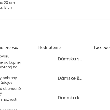
a:
20
cm
a:
13
cm
ie pre vás
Hodnotenie
Faceboo
tovaru
Dámska súprava 62875/BLACK
e od kúpnej
|
Hodnotenie produktu je 5 z 5 hv
avretej na
Dámske šaty 62888/BLUE
y ochrany
 údajov
|
Hodnotenie produktu je 5 z 5 hv
é obchodné
y
Dámska kožená kabelka TS-112-14/CHOCO
 možnosti
|
Hodnotenie produktu je 5 z 5 hv