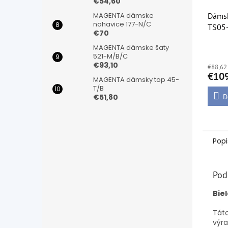
€54,60
Dámsk
MAGENTA dámske
nohavice 177-N/C
TS05
€70
MAGENTA dámske šaty
Priem
521-M/B/C
hodno
€93,10
€88,62
produ
€10
je
MAGENTA dámsky top 45-
5,0
T/B
z
D
€51,80
5
hviezd
Popi
Pod
Bie
Táto
výra