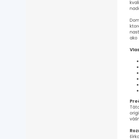
kval
nad
Domi
ktor
nast
ako 
Vla
Preč
Táto
orig
váš
Roz
šírka