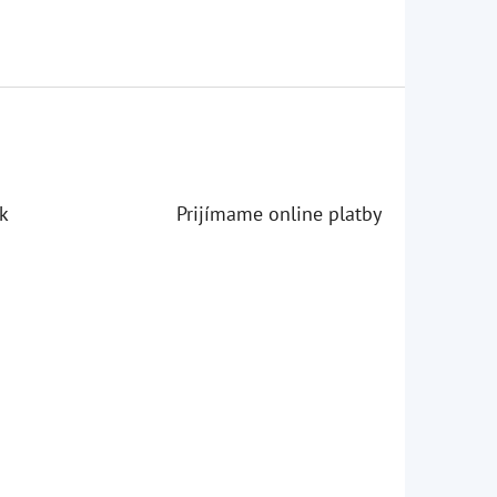
k
Prijímame online platby
iezdičiek.
iezdičiek.
iezdičiek.