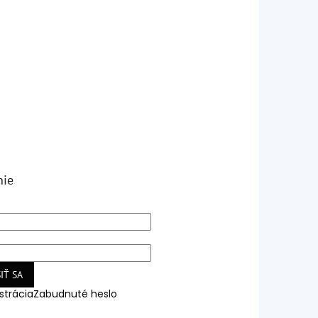
nie
IŤ SA
strácia
Zabudnuté heslo