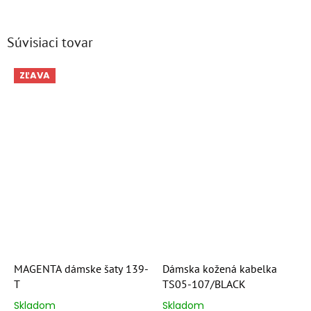
Súvisiaci tovar
ZĽAVA
MAGENTA dámske šaty 139-
Dámska kožená kabelka
T
TS05-107/BLACK
Skladom
Skladom
Priemerné
Priemerné