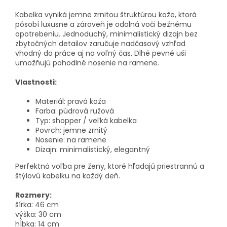
Kabelka vyniká jemne zrnitou štruktúrou kože, ktorá
pôsobí luxusne a zároveň je odolná voči bežnému
opotrebeniu. Jednoduchý, minimalistický dizajn bez
zbytočných detailov zaručuje nadčasový vzhľad
vhodný do práce aj na voľný čas. Dlhé pevné uši
umožňujú pohodlné nosenie na ramene.
Vlastnosti:
Materiál: pravá koža
Farba: púdrová ružová
Typ: shopper / veľká kabelka
Povrch: jemne zrnitý
Nosenie: na ramene
Dizajn: minimalistický, elegantný
Perfektná voľba pre ženy, ktoré hľadajú priestrannú a
štýlovú kabelku na každý deň.
Rozmery:
šírka:
46
cm
výška:
30
cm
hĺbka:
14
cm