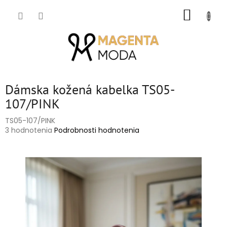
Prejsť
NÁKUP
na
obsah
KOŠÍK
Dámska kožená kabelka TS05-
107/PINK
TS05-107/PINK
Priemerné
3 hodnotenia
Podrobnosti hodnotenia
hodnotenie
produktu
je
5,0
z
5
hviezdičiek.