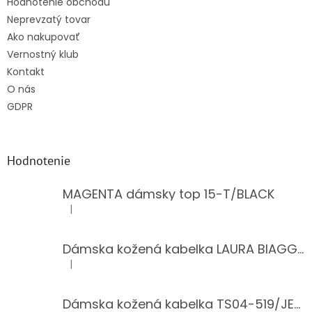
Hodnotenie obchodu
Neprevzatý tovar
Ako nakupovať
Vernostný klub
Kontakt
O nás
GDPR
Hodnotenie
MAGENTA dámsky top 15-T/BLACK
|
Hodnotenie produktu je 5 z 5 hviezdičiek.
Dámska kožená kabelka LAURA BIAGGI 944-PINK
|
Hodnotenie produktu je 5 z 5 hviezdičiek.
Dámska kožená kabelka TS04-519/JEANS BLUE