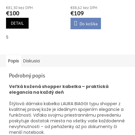
hodnotenie
hodnotenie
€81,30 bez DPH
€88,62 bez DPH
produktu
produktu
€100
€109
je
je
5,0
5,0
DETAIL
Do košíka
z
z
5
5
S
hviezdičiek.
hviezdičiek.
Popis
Diskusia
Podrobný popis
Veľká kožená shopper kabelka – praktická
elegancia na každý deň
Štýlová dámska kabelka LAURA BIAGGI typu shopper z
kvalitnej pravej kože je ideálnym spojením elegancie a
funkčnosti. Vďaka svojmu priestrannému prevedeniu
poskytuje dostatok miesta na všetky vaše každodenné
nevyhnutnosti – od peňaženky až po dokumenty či
menší notebook.