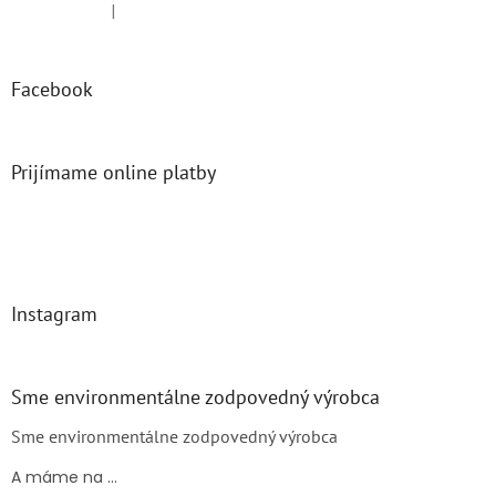
|
Hodnotenie produktu je 5 z 5 hviezdičiek.
Facebook
Prijímame online platby
Instagram
Sme environmentálne zodpovedný výrobca
Sme environmentálne zodpovedný výrobca
A máme na ...