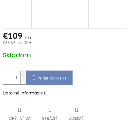
€109
/ ks
€88,62 bez DPH
Jednotková
Skladom
cena:
Pridať do košíka
Detailné informácie
OPÝTAŤ SA
STRÁŽIŤ
ZDIEĽAŤ