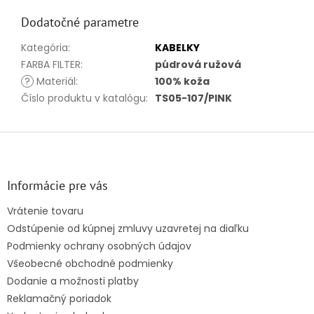
Dodatočné parametre
Kategória
:
KABELKY
FARBA FILTER
:
púdrová ružová
?
Materiál
:
100% koža
Číslo produktu v katalógu
:
TS05-107/PINK
Z
á
p
ä
Informácie pre vás
t
Vrátenie tovaru
i
Odstúpenie od kúpnej zmluvy uzavretej na diaľku
e
Podmienky ochrany osobných údajov
Všeobecné obchodné podmienky
Dodanie a možnosti platby
Reklamačný poriadok