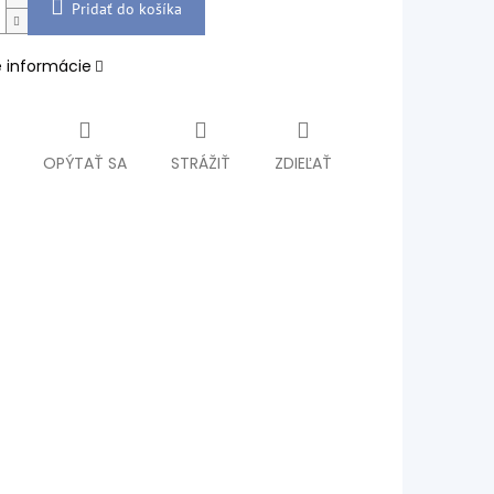
Pridať do košíka
é informácie
OPÝTAŤ SA
STRÁŽIŤ
ZDIEĽAŤ