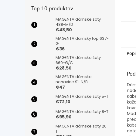
Top 10 produktov
MAGENTA dámske šaty
488-M/D
€48,50
MAGENTA dámsky top 637-
G
€36
Popi
MAGENTA dámske šaty
660-G/C
€28,50
Pod
MAGENTA dámske
nohavice 91-N/B
Dá
€47
nad
Kab
MAGENTA dámske šaty 5-T
€72,10
kaž
kov
MAGENTA dámske šaty 8-T
Mod
€95,90
pred
kab
MAGENTA dámske šaty 20-
deta
T