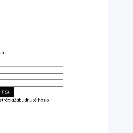
nie
IŤ SA
strácia
Zabudnuté heslo