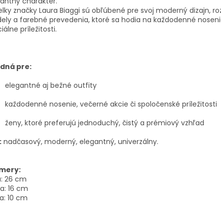
gantný
charakter.
elky
značky
Laura
Biaggi
sú
obľúbené
pre
svoj
moderný
dizajn,
ro
ely
a
farebné
prevedenia,
ktoré
sa
hodia
na
každodenné
nosen
ciálne
príležitosti.
dná pre:
elegantné aj bežné outfity
každodenné nosenie, večerné akcie či spoločenské príležitosti
ženy, ktoré preferujú jednoduchý, čistý a prémiový vzhľad
:
nadčasový, moderný, elegantný, univerzálny.
mery:
:
26 cm
a:
16 cm
a:
10 cm