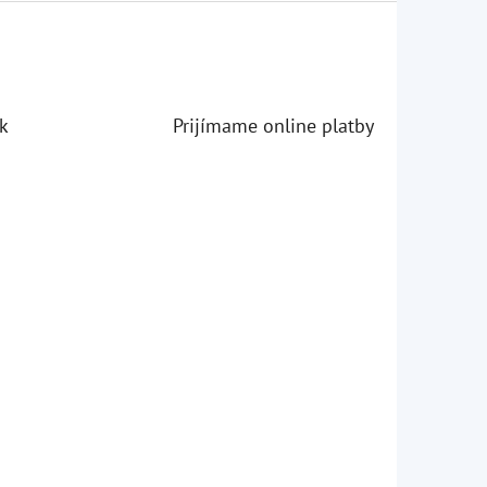
k
Prijímame online platby
iezdičiek.
iezdičiek.
iezdičiek.