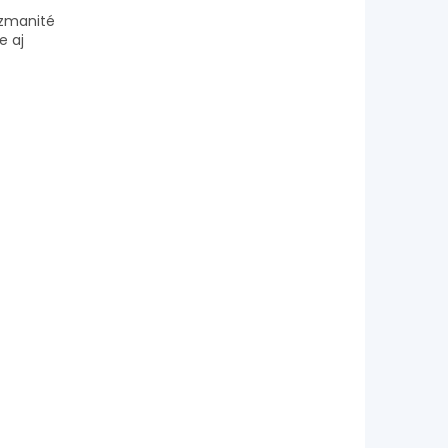
zmanité
ie
aj