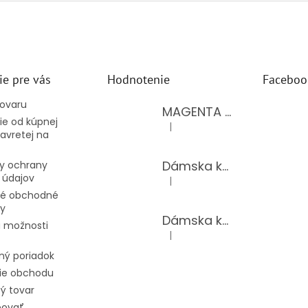
ie pre vás
Hodnotenie
Faceboo
tovaru
MAGENTA dámsky top 15-T/BLACK
e od kúpnej
|
Hodnotenie produktu je 5 z 5 hv
avretej na
Dámska kožená kabelka LAURA BIAGGI 944-PINK
y ochrany
 údajov
|
Hodnotenie produktu je 5 z 5 hv
é obchodné
y
Dámska kožená kabelka TS04-519/JEANS BLUE
 možnosti
|
Hodnotenie produktu je 5 z 5 hv
ný poriadok
ie obchodu
ý tovar
povať