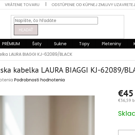
VRÁTENIE TOVARU
ODSTÚPENIE OD KÚPNEJ ZMLUVY UZAVRETEJ
HĽADAŤ
PRÉMIUM
Šaty
Sukne
Topy
Pleteniny
lka LAURA BIAGGI KJ-62089/BLACK
ska kabelka LAURA BIAGGI KJ-62089/BL
rné
otenia
Podrobnosti hodnotenia
enie
€4
tu
€36,59 b
Jednotko
Skla
cena:
čiek.