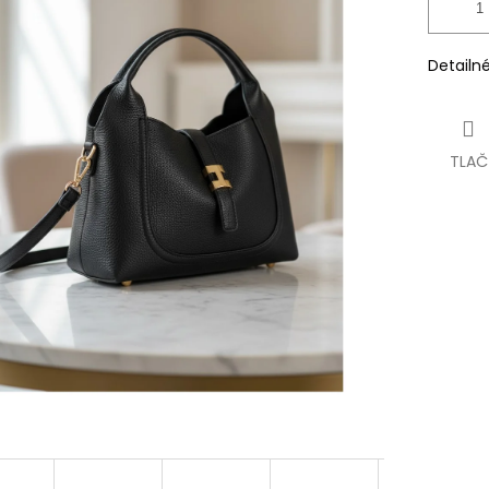
Detailn
TLAČ