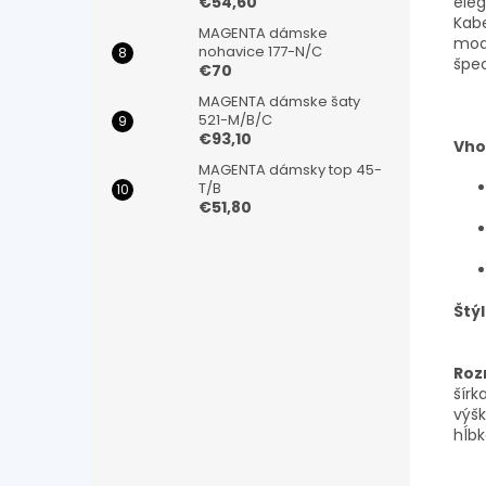
ele
€54,60
Kab
MAGENTA dámske
mod
nohavice 177-N/C
špe
€70
MAGENTA dámske šaty
521-M/B/C
€93,10
Vho
MAGENTA dámsky top 45-
T/B
€51,80
Štýl
Roz
šírka
výšk
hĺbk