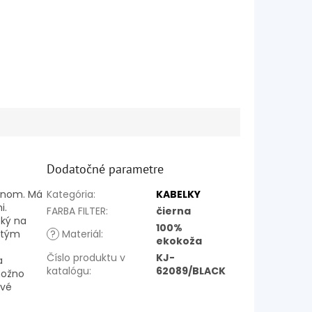
Dodatočné parametre
ajnom.
Má
Kategória
:
KABELKY
i.
FARBA FILTER
:
čierna
cký
na
100%
atým
?
Materiál
:
ekokoža
Číslo produktu v
KJ-
a
katalógu
:
62089/BLACK
ožno
ové