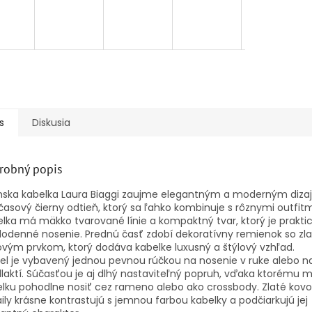
s
Diskusia
robný popis
mska
kabelka
Laura
Biaggi
zaujme
elegantným
a
moderným
diz
časový čierny
odtieň,
ktorý
s
a
ľahko
kombinuje
s
rôznymi
outfitm
elka
má
mäkko
tvarované
línie
a
kompaktný
tvar,
ktorý
je
prakti
dodenné
nosenie.
Prednú
časť
zdobí
dekoratívny
remienok
so
zl
ovým
prvkom,
ktorý
dodáva
kabelke
luxusný
a
štýlový
vzhľad.
el
je
vybavený
jednou
pevnou
rúčkou
na
nosenie
v
ruke
alebo
n
laktí.
Súčasťou
je
aj
dlhý
nastaviteľný
popruh,
vďaka
ktorému
m
elku
pohodlne
nosiť
cez
rameno
alebo
ako
crossbody.
Zlaté
kov
ily
krásne
kontrastujú
s
jemnou
farbou
kabelky
a
podčiarkujú
jej