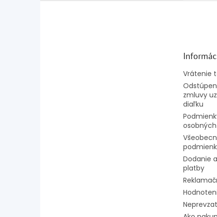
Z
á
p
ä
t
Informác
i
e
Vrátenie 
Odstúpeni
zmluvy uz
diaľku
Podmienk
osobných
Všeobecn
podmienk
Dodanie a
platby
Reklamač
Hodnoten
Neprevzat
Ako naku