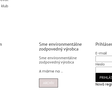
 klub
m
Sme environmentálne
Prihláse
zodpovedný výrobca
E-mail
Sme environmentálne
zodpovedný výrobca
Heslo
A máme na ...
PRIHLÁS
ARCHÍV
Nová regi